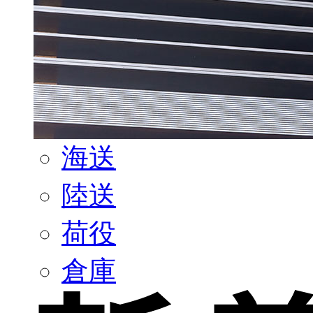
海送
陸送
荷役
倉庫